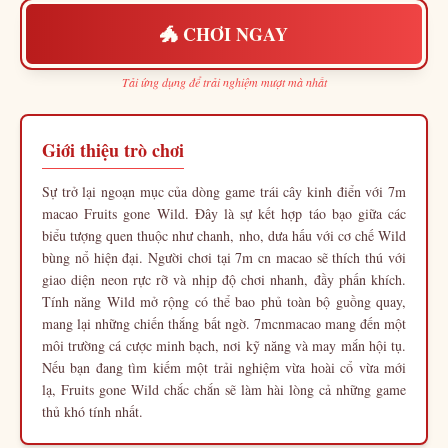
🐲 CHƠI NGAY
Tải ứng dụng để trải nghiệm mượt mà nhất
Giới thiệu trò chơi
Sự trở lại ngoạn mục của dòng game trái cây kinh điển với 7m
macao Fruits gone Wild. Đây là sự kết hợp táo bạo giữa các
biểu tượng quen thuộc như chanh, nho, dưa hấu với cơ chế Wild
bùng nổ hiện đại. Người chơi tại 7m cn macao sẽ thích thú với
giao diện neon rực rỡ và nhịp độ chơi nhanh, đầy phấn khích.
Tính năng Wild mở rộng có thể bao phủ toàn bộ guồng quay,
mang lại những chiến thắng bất ngờ. 7mcnmacao mang đến một
môi trường cá cược minh bạch, nơi kỹ năng và may mắn hội tụ.
Nếu bạn đang tìm kiếm một trải nghiệm vừa hoài cổ vừa mới
lạ, Fruits gone Wild chắc chắn sẽ làm hài lòng cả những game
thủ khó tính nhất.